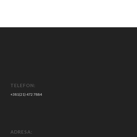
TELEFON:
+381(21) 472 7884
ADRESA: