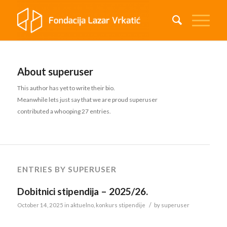
About
superuser
This author has yet to write their bio.
Meanwhile lets just say that we are proud
superuser
contributed a whooping 27 entries.
ENTRIES BY SUPERUSER
Dobitnici stipendija – 2025/26.
/
October 14, 2025
in
aktuelno
,
konkurs stipendije
by
superuser