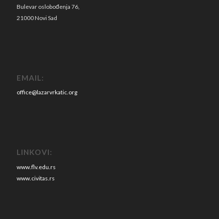
Bulevar oslobođenja 76,
21000 Novi Sad
EMAIL:
office@lazarvrkatic.org
LINKOVI:
www.flv.edu.rs
www.civitas.rs