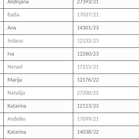
Andrijana
27393/21
Balša
17037/21
Ana
14301/23
Srdana
12132/23
Iva
12260/23
Nenad
17215/21
Marija
12176/22
Natalija
27200/22
Katarina
12113/23
Anđelko
17099/21
Katarina
14038/22