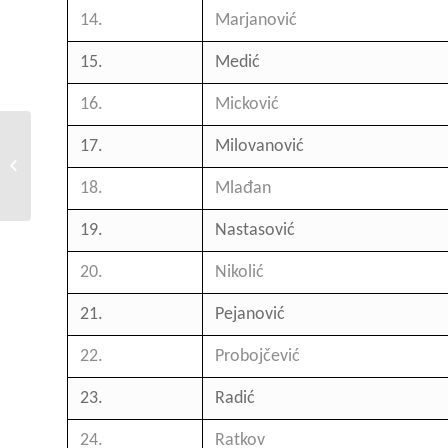
14.
Marjanović
15.
Medić
16.
Micković
17.
Milovanović
Konkurs za stipendiju – 2024/25.
18.
Mlađan
19.
Nastasović
20.
Nikolić
21.
Pejanović
22.
Probojčević
23.
Radić
24.
Ratkov