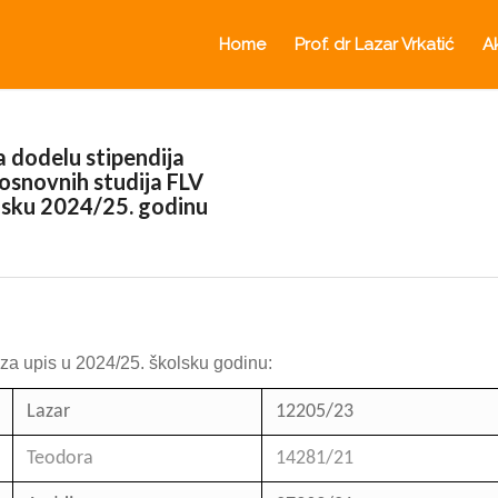
Home
Prof. dr Lazar Vrkatić
A
 dodelu stipendija
osnovnih studija
FLV
olsku 2024/25. godinu
 za upis u 2024/25. školsku godinu:
Lazar
12205/23
Teodora
14281/21