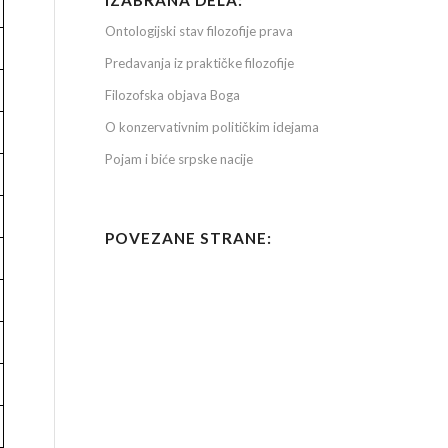
IZABRANA DELA:
Ontologijski stav filozofije prava
Predavanja iz praktičke filozofije
Filozofska objava Boga
O konzervativnim političkim idejama
Pojam i biće srpske nacije
POVEZANE STRANE: