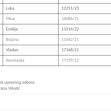
Luka
12251/23
Mina
14086/21
Emilija
11014/22
Bojana
11042/21
Vladan
17168/21
Anastasija
17139/22
ik upravnog odbora
vana Vrkatić