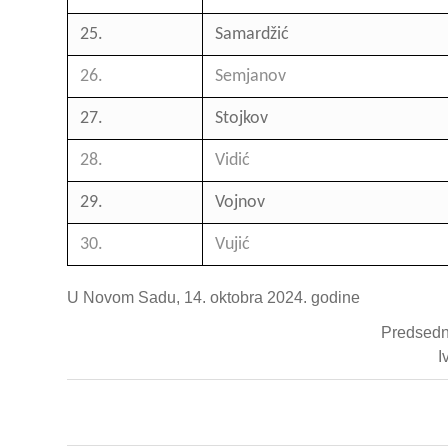
25.
Samardžić
26.
Semjanov
27.
Stojkov
28.
Vidić
29.
Vojnov
30.
Vujić
U Novom Sadu, 14. oktobra 2024. godine
Predsedn
I