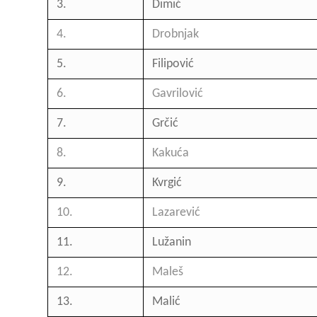
3.
Dimić
4.
Drobnjak
5.
Filipović
6.
Gavrilović
7.
Grčić
8.
Kakuća
9.
Kvrgić
10.
Lazarević
11.
Lužanin
12.
Maleš
13.
Malić