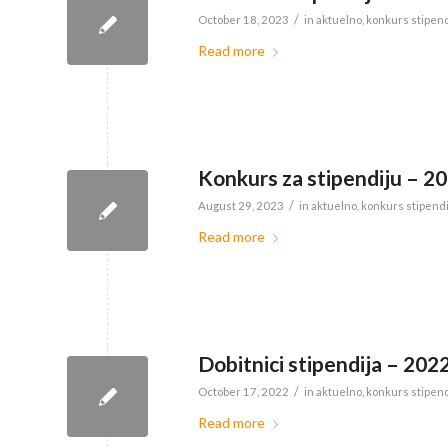
/
October 18, 2023
in
aktuelno
,
konkurs stipend
Read more
Konkurs za stipendiju – 2
/
August 29, 2023
in
aktuelno
,
konkurs stipend
Read more
Dobitnici stipendija – 202
/
October 17, 2022
in
aktuelno
,
konkurs stipend
Read more