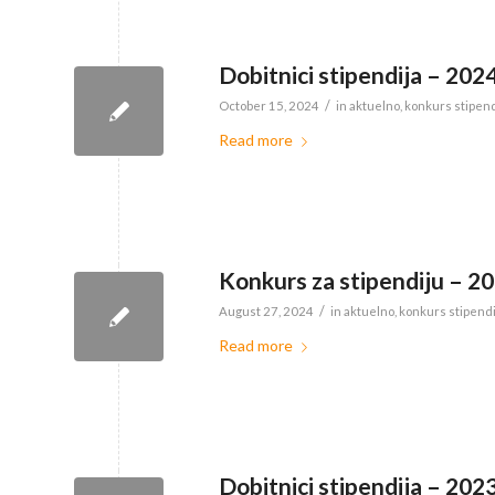
Dobitnici stipendija – 202
/
October 15, 2024
in
aktuelno
,
konkurs stipend
Read more
Konkurs za stipendiju – 2
/
August 27, 2024
in
aktuelno
,
konkurs stipend
Read more
Dobitnici stipendija – 202