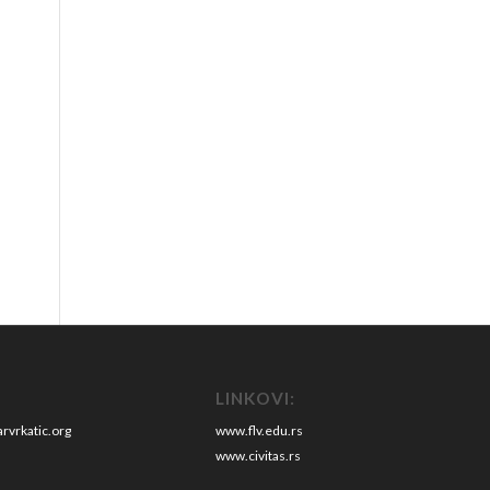
LINKOVI:
rvrkatic.org
www.flv.edu.rs
www.civitas.rs