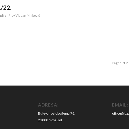
1/22.
/
ndije
by
Vladan Miljković
Page 1 of 2
ADRESA:
EMAIL:
Bulevar oslobođenja 76,
office@laza
21000 Novi Sad