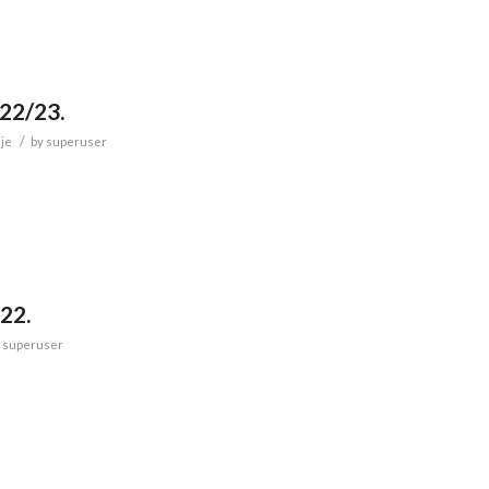
022/23.
/
ije
by
superuser
22.
y
superuser