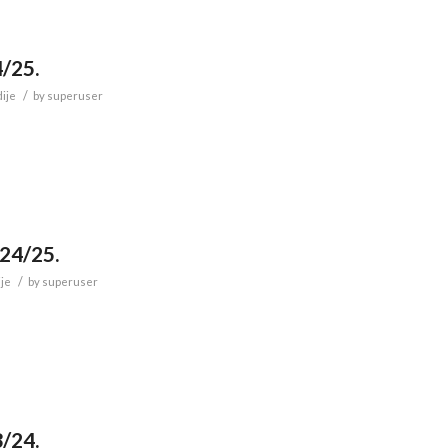
4/25.
/
ije
by
superuser
024/25.
/
ije
by
superuser
3/24.