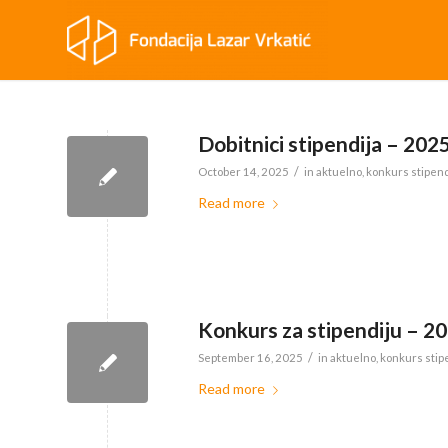
Dobitnici stipendija – 202
/
October 14, 2025
in
aktuelno
,
konkurs stipend
Read more
Konkurs za stipendiju – 2
/
September 16, 2025
in
aktuelno
,
konkurs stip
Read more