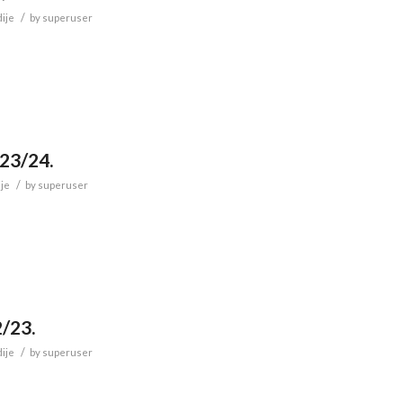
/
ije
by
superuser
023/24.
/
ije
by
superuser
2/23.
/
ije
by
superuser