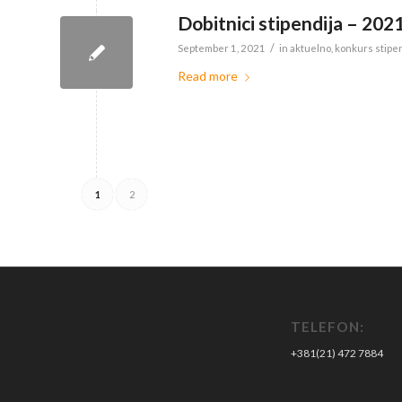
Dobitnici stipendija – 202
/
September 1, 2021
in
aktuelno
,
konkurs stipe
Read more
1
2
TELEFON:
+381(21) 472 7884