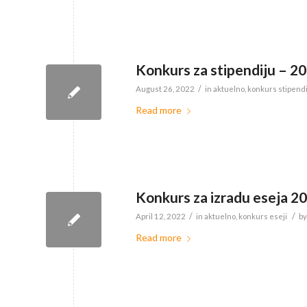
Konkurs za stipendiju – 2
/
August 26, 2022
in
aktuelno
,
konkurs stipend
Read more
Konkurs za izradu eseja 20
/
/
April 12, 2022
in
aktuelno
,
konkurs eseji
b
Read more