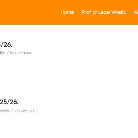
Home
Prof. dr Lazar Vrkatić
A
5/26.
/
ije
by
superuser
025/26.
/
endije
by
superuser