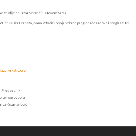
vne studije dr Lazar Vrkatić” u Novom Sadu.
of. dr Duška Franeta, Ivana Vrkatić i Sonja Vrkatić pregledaće radove i proglasiti tri
azarvrkatic.org
Predsednik
pravnog odbora
rica Kuzmanović