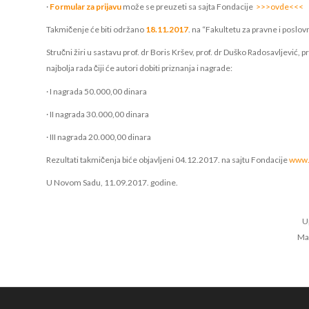
·
Formular za prijavu
može se preuzeti sa sajta Fondacije
>>>ovde<<<
Takmičenje će biti održano
18.11.2017
. na “Fakultetu za pravne i poslo
Stručni žiri u sastavu prof. dr Boris Kršev, prof. dr Duško Radosavljević, pr
najbolja rada čiji će autori dobiti priznanja i nagrade:
· I nagrada 50.000,00 dinara
· II nagrada 30.000,00 dinara
· III nagrada 20.000,00 dinara
Rezultati takmičenja biće objavljeni 04.12.2017. na sajtu Fondacije
www.l
U Novom Sadu, 11.09.2017. godine.
U
Ma