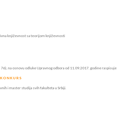
ivna književnost sa teorijom književnosti
nja 76), na osnovu odluke Upravnog odbora od 11.09.2017. godine raspisuje
K O N K U R S
h i master studija svih fakulteta u Srbiji.