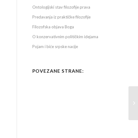
Ontologijski stav filozofije prava
Predavanja iz praktičke filozofije
Filozofska objava Boga
O konzervativnim političkim idejama
Pojam i biće srpske nacije
POVEZANE STRANE:
On