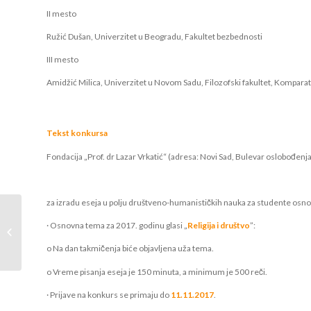
II mesto
Ružić Dušan, Univerzitet u Beogradu, Fakultet bezbednosti
III mesto
Amidžić Milica, Univerzitet u Novom Sadu, Filozofski fakultet, Komparat
Tekst konkursa
Fondacija „Prof. dr Lazar Vrkatić“ (adresa: Novi Sad, Bulevar oslobođe
za izradu eseja u polju društveno-humanističkih nauka za studente osnovni
Dobitnici stipendija za upis u skolsku
· Osnovna tema za 2017. godinu glasi „
Religija i društvo
”:
2017/18.
o Na dan takmičenja biće objavljena uža tema.
o Vreme pisanja eseja je 150 minuta, a minimum je 500 reči.
· Prijave na konkurs se primaju do
11.11.2017
.