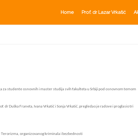
Home
Prof. dr Lazar Vrkatić
A
ka za studente osnovnih i master studija svih fakulteta u Srbiji pod osnovnom temom
of. dr Duška Franeta, Ivana Vrkatić i Sonja Vrkatić, pregledao je radove i proglasio tri
e Terorizma, organizovanog kriminala i bezbednosti