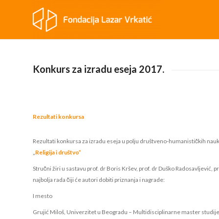
Konkurs za izradu eseja 2017.
Rezultati konkursa
Rezultati konkursa za izradu eseja u polju društveno-humanističkih nau
„
Religija i društvo”
Stručni žiri u sastavu prof. dr Boris Kršev, prof. dr Duško Radosavljević, pr
najbolja rada čiji će autori dobiti priznanja i nagrade:
I mesto
Grujić Miloš, Univerzitet u Beogradu – Multidisciplinarne master studij