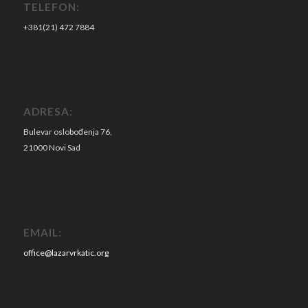
TELEFON:
+381(21) 472 7884
ADRESA:
Bulevar oslobođenja 76,
21000 Novi Sad
EMAIL:
office@lazarvrkatic.org