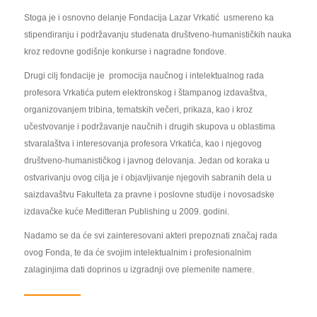
Stoga je i osnovno delanje Fondacija Lazar Vrkatić usmereno ka
stipendiranju i podržavanju studenata društveno-humanističkih nauka
kroz redovne godišnje konkurse i nagradne fondove.
Drugi cilj fondacije je promocija naučnog i intelektualnog rada
profesora Vrkatića putem elektronskog i štampanog izdavaštva,
organizovanjem tribina, tematskih večeri, prikaza, kao i kroz
učestvovanje i podržavanje naučnih i drugih skupova u oblastima
stvaralaštva i interesovanja profesora Vrkatića, kao i njegovog
društveno-humanističkog i javnog delovanja. Jedan od koraka u
ostvarivanju ovog cilja je i objavljivanje njegovih sabranih dela u
saizdavaštvu Fakulteta za pravne i poslovne studije i novosadske
izdavačke kuće Meditteran Publishing u 2009. godini.
Nadamo se da će svi zainteresovani akteri prepoznati značaj rada
ovog Fonda, te da će svojim intelektualnim i profesionalnim
zalaginjima dati doprinos u izgradnji ove plemenite namere.