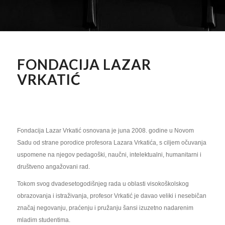
FONDACIJA LAZAR
VRKATIĆ
Fondacija Lazar Vrkatić osnovana je juna 2008. godine u Novom
Sadu od strane porodice profesora Lazara Vrkatića, s ciljem očuvanja
uspomene na njegov pedagoški, naučni, intelektualni, humanitarni i
društveno angažovani rad.
Tokom svog dvadesetogodišnjeg rada u oblasti visokoškolskog
obrazovanja i istraživanja, profesor Vrkatić je davao veliki i nesebičan
značaj negovanju, praćenju i pružanju šansi izuzetno nadarenim
mladim studentima.